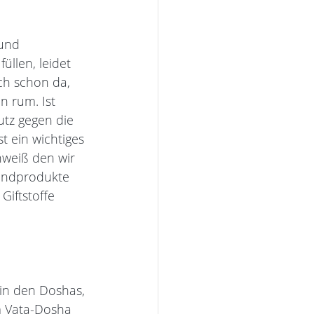
und 
llen, leidet 
ch schon da, 
n rum. Ist 
utz gegen die 
 ein wichtiges 
hweiß den wir 
lendprodukte 
iftstoffe 
 in den Doshas, 
m Vata-Dosha 