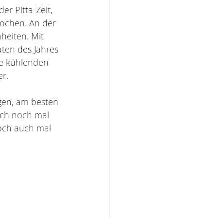
er Pitta-Zeit, 
ochen. An der 
eiten. Mit 
ten des Jahres 
ne kühlenden 
er.
gen, am besten 
uch noch mal 
doch auch mal 