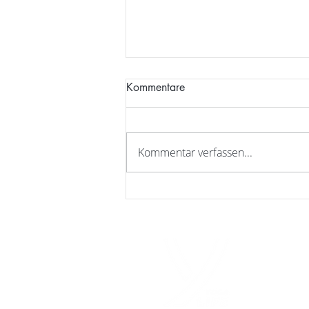
Kommentare
Kommentar verfassen...
Happy Halloween aus dem
Yogalife 🍂🧡👻👽