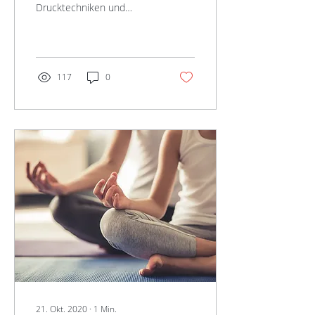
Drucktechniken und
passive Dehnungen. Sie
findet traditionell am
bekleideten Körper, auf
einer...
117
0
21. Okt. 2020
∙
1
Min.