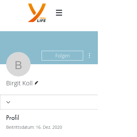
Weitere Optionen
Folgen
Birgit Koll
Autor
Birgit Koll
Profil
Beitrittsdatum: 16. Dez. 2020