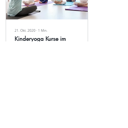
21. Okt. 2020
∙
1
Min.
Kinderyoga Kurse im
Yogalife Studio mitSabine
Unrath
Ich freue mich sehr, daß
das Yogalife sein
Kursangebot erweitern
kann und wir ab März 2020
zwei Kinderyogakurse
anbieten können. Hier ein...
145
0
Mehr laden