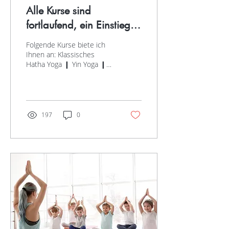
Alle Kurse sind
fortlaufend, ein Einstieg
ist jederzeit möglich
Folgende Kurse biete ich
Ihnen an: Klassisches
Hatha Yoga ❙ Yin Yoga ❙
YogaundKrebs/Hatha Yoga
Sanfte Entspannung
Besuchen Sie mich in...
197
0