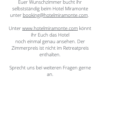
Euer Wunschzimmer bucht ihr
selbstständig beim Hotel Miramonte
unter
booking@hotelmiramonte.com
.
Unter
www.hotelmiramonte.com
könnt
ihr Euch das Hotel
noch einmal genau ansehen. Der
Zimmerpreis ist nicht im Retreatpreis
enthalten.
Sprecht uns bei weiteren Fragen gerne
an.
HIER KÖNNT IHR EUCH
ANMELDEN:
Einfach die Anmeldung herunterladen,
am PC oder per Hand ausfüllen und an
uns zurück senden.
Gerne als Mail, Scan oder per Post.