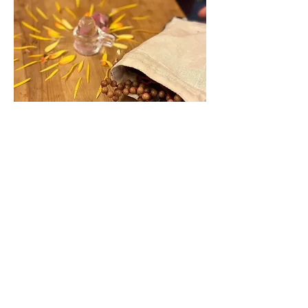
YOGA LIFE Gesundheitszentrum
Auf der Aue 9 ❙ 69488 Birkenau