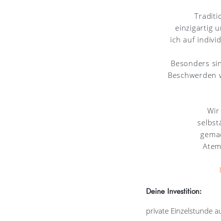
Traditi
einzigartig 
ich auf indiv
Besonders sin
Beschwerden w
Wir
selbst
gemac
Atem
Deine Investition:
private Einzelstunde a