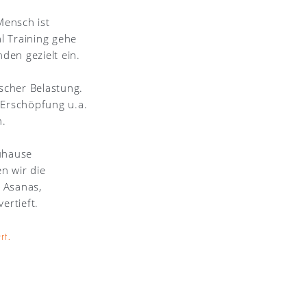
Mensch ist
l Training gehe
nden gezielt ein.
ischer Belastung.
 Erschöpfung u.a.
n.
uhause
en
wir die
 Asanas,
ertieft.
Ort.