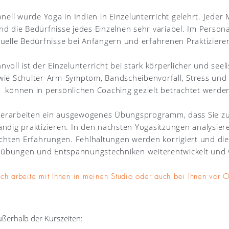
onell wurde Yoga in Indien in Einzelunterricht gelehrt. Jeder 
und die Bedürfnisse jedes Einzelnen sehr variabel.
Im Persona
iduelle Bedürfnisse bei Anfängern und erfahrenen Praktiziere
nvoll ist der Einzelunterricht bei stark körperlicher und seel
ie Schulter-Arm-Symptom, Bandscheibenvorfall, Stress und
können in persönlichen Coaching gezielt betrachtet werde
 erarbeiten ein ausgewogenes Übungsprogramm, dass Sie z
ändig praktizieren. In den nächsten Yogasitzungen
analysier
hten Erfahrungen. Fehlhaltungen werden korrigiert und die
übungen und Entspannungstechniken weiterentwickelt und v
Ich arbeite mit Ihnen in meinen Studio oder auch bei Ihnen vor 
ußerhalb der Kurszeiten: