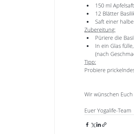
150 ml Apfelsaft
12 Blätter Basil
Saft einer halb
Zubereitung:
Püriere die Bas
In ein Glas füll
(nach Geschmac
Tipp:
Probiere prickelndes
Wir wünschen Euch v
Euer Yogalife-Team